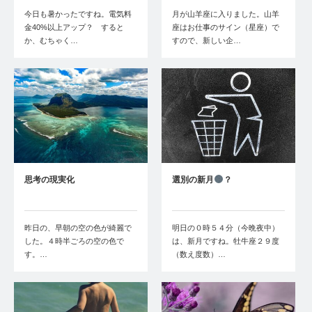
今日も暑かったですね。電気料
月が山羊座に入りました。山羊
金40%以上アップ？ すると
座はお仕事のサイン（星座）で
か、むちゃく…
すので、新しい企…
思考の現実化
選別の新月
？
昨日の、早朝の空の色が綺麗で
明日の０時５４分（今晩夜中）
した。４時半ごろの空の色で
は、新月ですね。牡牛座２９度
す。…
（数え度数）…