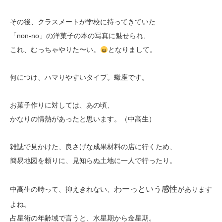
その後、クラスメートが学校に持ってきていた
「non-no」の洋菓子の本の写真に魅せられ、
これ、むっちゃやりた〜い。
となりまして。
何につけ、ハマりやすいタイプ。蠍座です。
お菓子作りに対しては、あの頃、
かなりの情熱があったと思います。（中高生）
雑誌で見かけた、良さげな成果材料の店に行くため、
簡易地図を頼りに、見知らぬ土地に一人で行ったり。
わーっという感性
中高生の時って、抑えきれない、
があります
よね。
占星術の年齢域で言うと、水星期から金星期。