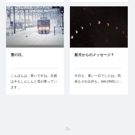
雪の日。
新月からのメッセージ？
こんばんは。寒いですね。京都
今日も、暑い一日でしたね。気
は今もしんしんと雪が降ってい
候もそれ以外も。&#x1f605;ジ…
ます…
RSS