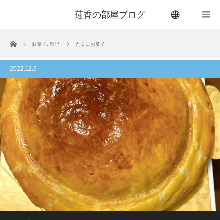
蓮香の部屋ブログ
menu
ホーム
お菓子
,
雑記
たまにお菓子
2022.12.6