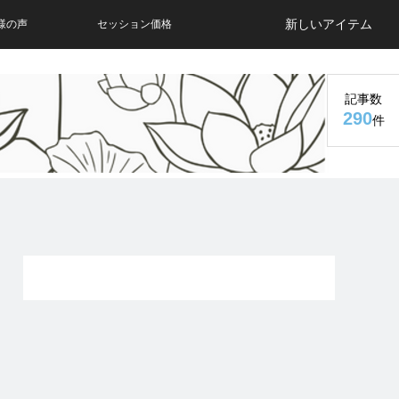
新しいアイテム
様の声
セッション価格
記事数
290
件