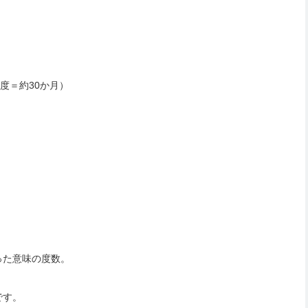
度＝約30か月）
った意味の度数。
です。