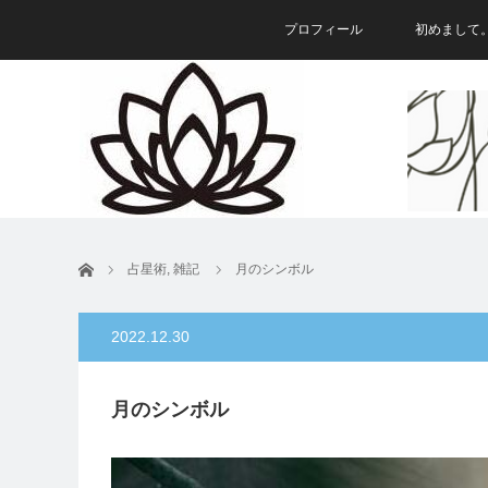
プロフィール
初めまして
ホーム
占星術
,
雑記
月のシンボル
2022.12.30
月のシンボル