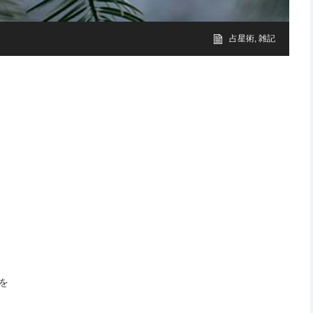
占星術
,
雑記
を