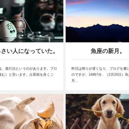
るさい人になっていた。
魚座の新月。
は、進行法というのがあります。プロ
昨日は帰りが遅くなり、ブログを書
進む）と言います。占星術を良くご
のですが、16時7分、（2月20日）
月…