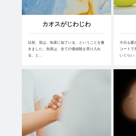
カオスがじわじわ
以前、癸は、魚座に似ている、ということを書
今日も暖
きました。魚座は、全ての価値観を受け入れ
コートで
る、と…
いぐらい