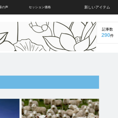
新しいアイテム
様の声
セッション価格
記事数
290
件