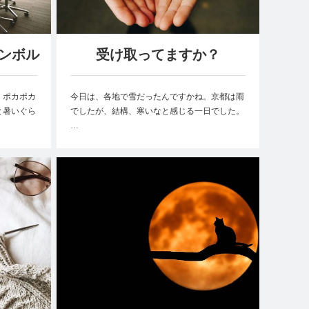
ンボル
受け取ってますか？
、ポカポカ
今日は、各地で雪だったんですかね。京都は雨
と暑いぐら
でしたが、結構、寒いなと感じる一日でした。
…