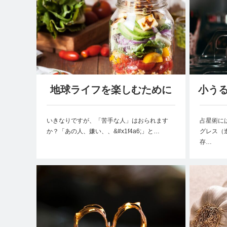
地球ライフを楽しむために
小う
いきなりですが、「苦手な人」はおられます
占星術に
か？「あの人、嫌い、、&#x1f4a6;」と…
グレス（
存…