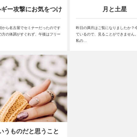
ルギー攻撃にお気をつけ
月と土星
て
朝から名古屋でセミナーだったのです
昨日の満月はご覧になりましたか？
の方の体調がすぐれず、午後はフリー
ているので、見ることができません
私の…
いうものだと思うこと