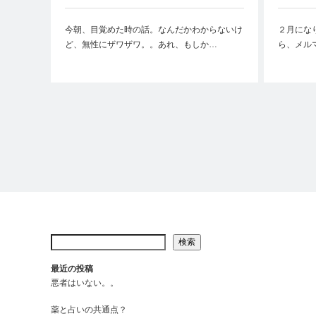
今朝、目覚めた時の話。なんだかわからないけ
２月にな
ど、無性にザワザワ。。あれ、もしか…
ら、メル
検索
最近の投稿
悪者はいない。。
薬と占いの共通点？