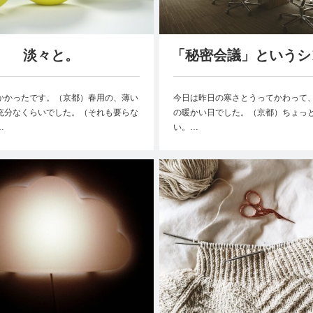
淡々と。
「秘密会議」というシ
かかったです。（京都）春用の、薄い
今日は昨日の寒さとうってかわって
充分なくらいでした。（それも要らな
の暖かい日でした。（京都）ちょっ
…
い。…