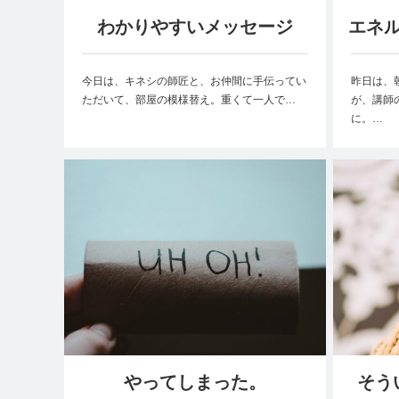
わかりやすいメッセージ
エネ
今日は、キネシの師匠と、お仲間に手伝ってい
昨日は、
ただいて、部屋の模様替え。重くて一人で…
が、講師
に。…
やってしまった。
そう