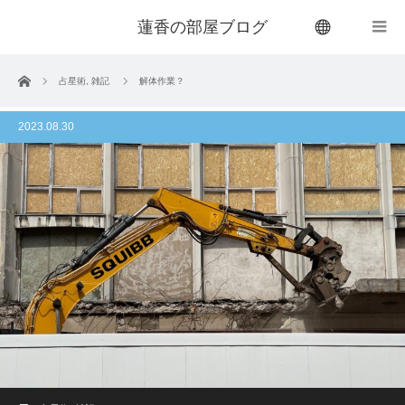
蓮香の部屋ブログ
menu
ホーム
占星術
,
雑記
解体作業？
2023.08.30