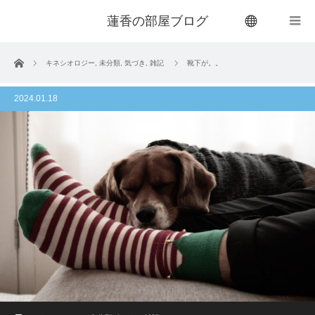
蓮香の部屋ブログ
menu
ホーム
キネシオロジー
,
未分類
,
気づき
,
雑記
靴下が。。
2024.01.18