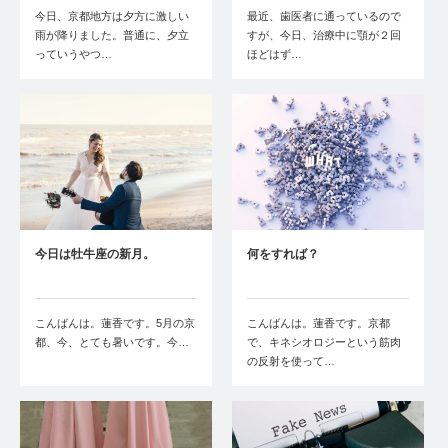
今日、京都地方は夕方に激しい
最近、歯医者に通っているので
雨が降りました。普通に、夕立
すが、今日、治療中に顎が２回
っていうやつ…
ほどはず…
今日は牡牛座の新月。
何をすれば？
こんばんは。蓮香です。5月の京
こんばんは。蓮香です。京都
都、今、とても暑いです。今…
で、キネシオロジーという筋肉
の反射を使って…