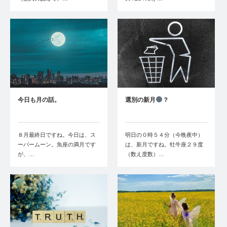
今日も月の話。
選別の新月
？
８月最終日ですね。今日は、ス
明日の０時５４分（今晩夜中）
ーパームーン。魚座の満月です
は、新月ですね。牡牛座２９度
が、…
（数え度数）…