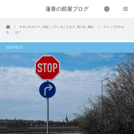
蓮香の部屋ブログ
menu
ホーム
キネシオロジー
,
今起こっていることなど
,
気づき
,
雑記
ストップがかか
る、、は？
2024.02.5