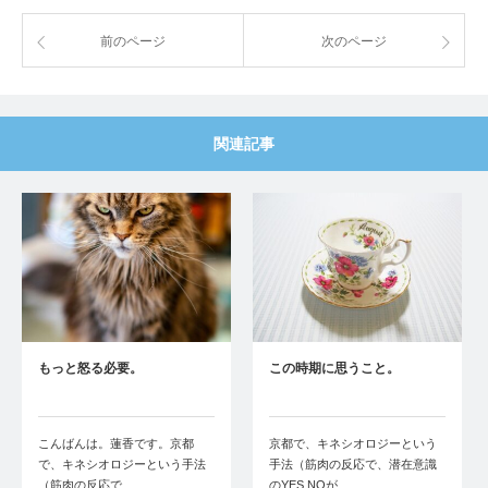
前のページ
次のページ
関連記事
もっと怒る必要。
この時期に思うこと。
こんばんは。蓮香です。京都
京都で、キネシオロジーという
で、キネシオロジーという手法
手法（筋肉の反応で、潜在意識
（筋肉の反応で、…
のYES NOが…