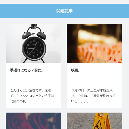
関連記事
手遅れになる？前に。
映画。
こんばんは。蓮香です。京都
３月23日、冥王星が水瓶座入
で、キネシオロジーという手法
り。ですね。「日銀が終わって
（筋肉の反…
いる、、、。…