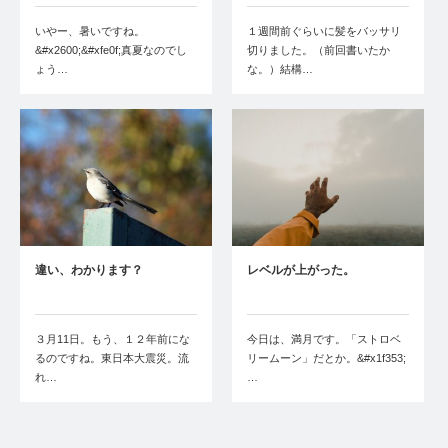
いやー、暑いですね。
１週間前ぐらいに髪をバッサリ
&#x2600;&#xfe0f;真夏なのでし
切りました。（前回書いたか
ょう…
な。）結構…
違い、わかります？
レベルが上がった。
３月11日。もう、１２年前にな
今日は、満月です。「ストロベ
るのですね。東日本大震災。流
リームーン」だとか。&#x1f353;
れ…
…