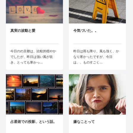
真実の波動と愛
今気づいた。。
今日のの京都は、比較的穏やか
昨日は雨も降り、風も強く、か
でしたが、昨日は強い風が吹
なり寒かったですが、今日
き、とっても寒かっ…
は、、ものすごく…
占星術での投影、という話。
嫌なことって