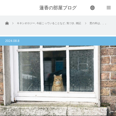
蓮香の部屋ブログ
menu
ホーム
キネシオロジー
,
今起こっていることなど
,
気づき
,
雑記
窓の外は、、。
2024.08.8