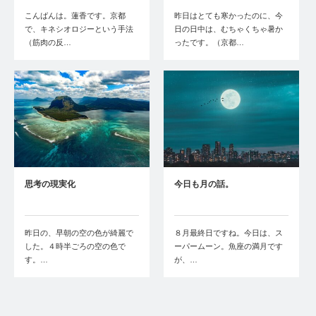
こんばんは。蓮香です。京都
昨日はとても寒かったのに、今
で、キネシオロジーという手法
日の日中は、むちゃくちゃ暑か
（筋肉の反…
ったです。（京都…
思考の現実化
今日も月の話。
昨日の、早朝の空の色が綺麗で
８月最終日ですね。今日は、ス
した。４時半ごろの空の色で
ーパームーン。魚座の満月です
す。…
が、…