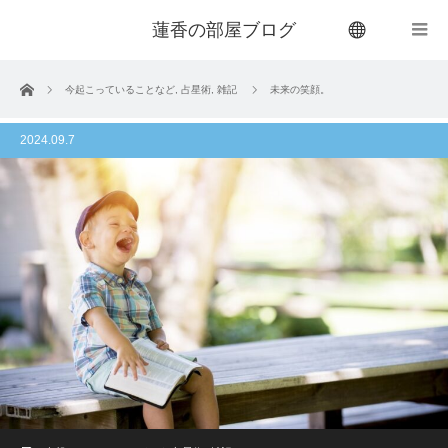
蓮香の部屋ブログ
menu
ホーム
今起こっていることなど
,
占星術
,
雑記
未来の笑顔。
2024.09.7