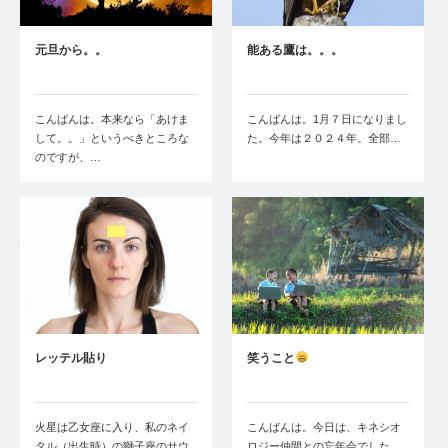
元旦から。。
能ある鷹は。。。
こんばんは。本来なら「あけま
こんばんは。1月７日になりまし
して。。」というべきところな
た。今年は２０２４年。全部…
のですが、…
レッテル貼り
笑うこと
火星は乙女座に入り、私のネイ
こんばんは。今日は、キネシオ
タル（出生時）の獅子座のサウ
ロジー仲間との忘年会でした。