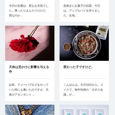
今日の京都は、変なお天気でし
息抜きにお菓子の話題。今日
た。降ったり止んだりだけど、
は、アップルパイを作りまし
雨なのか…
た。生地…
天体は見かけに影響を与える
変わった子ですけど。
件
以前、アメーバブログをやって
こんばんは。今月16日から、ス
いた時にも書いたのですが、天
イスで、毎年恒例の「ダボス会
体がアセンダント…
議」が…