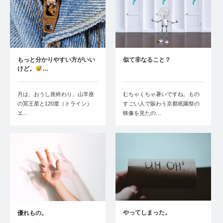
もっと分かりやすい方がいい
似て非なること？
けど。
…
月は、おうし座終わり。山羊座
むちゃくちゃ暑いですね。もの
の冥王星と120度（トライン）
すごい人で賑わう京都祇園祭の
エ…
映像を見たの…
やってしまった。
優れもの。