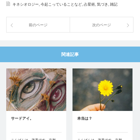
キネシオロジー
,
今起こっていることなど
,
占星術
,
気づき
,
雑記
前のページ
次のページ
関連記事
サードアイ。
本当は？