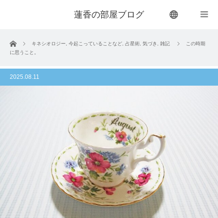
蓮香の部屋ブログ
menu
ホーム
キネシオロジー
,
今起こっていることなど
,
占星術
,
気づき
,
雑記
この時期
に思うこと。
2025.08.11