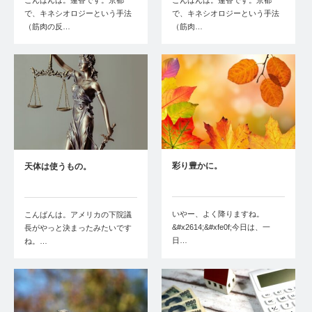
こんばんは。蓮香です。京都
こんばんは。蓮香です。京都
で、キネシオロジーという手法
で、キネシオロジーという手法
（筋肉の反…
（筋肉…
彩り豊かに。
天体は使うもの。
いやー、よく降りますね。
こんばんは。アメリカの下院議
&#x2614;&#xfe0f;今日は、一
長がやっと決まったみたいです
日…
ね。…