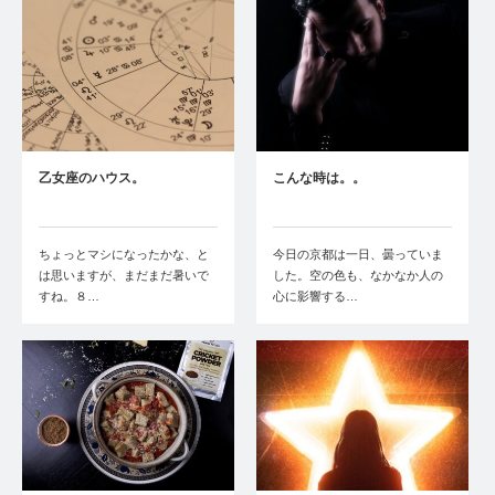
乙女座のハウス。
こんな時は。。
ちょっとマシになったかな、と
今日の京都は一日、曇っていま
は思いますが、まだまだ暑いで
した。空の色も、なかなか人の
すね。８…
心に影響する…