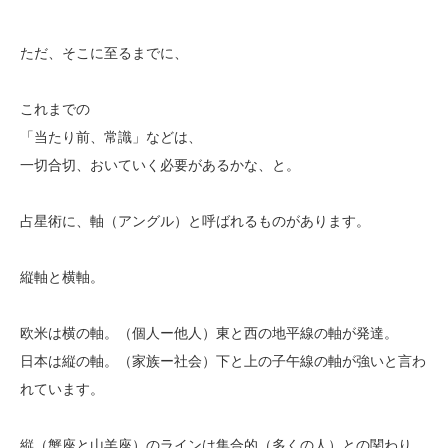
ただ、そこに至るまでに、
これまでの
「当たり前、常識」などは、
一切合切、おいていく必要があるかな、と。
占星術に、軸（アングル）と呼ばれるものがあります。
縦軸と横軸。
欧米は横の軸。（個人ー他人）東と西の地平線の軸が発達。
日本は縦の軸。（家族ー社会）下と上の子午線の軸が強いと言わ
れています。
縦（蟹座と山羊座）のラインは集合的（多くの人）との関わり。