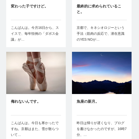
変わった子ですけど。
最終的に求められているこ
と。
こんばんは。今月16日から、ス
京都で、キネシオロジーという
イスで、毎年恒例の「ダボス会
手法（筋肉の反応で、潜在意識
議」が…
のYES NOが…
侮れないんです。
魚座の新月。
こんばんは。今日も寒かったで
昨日は帰りが遅くなり、ブログ
すね。京都はまた、雪が散らつ
を書けなかったのですが、16時7
いて…
分、…