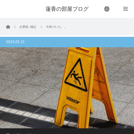
蓮香の部屋ブログ
menu
ホーム
占星術
,
雑記
今気づいた。。
2023.05.15