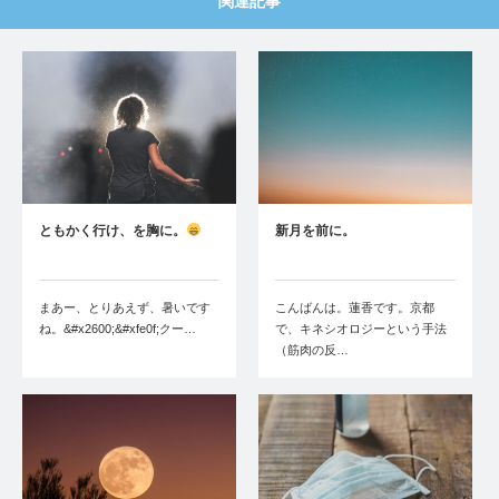
関連記事
ともかく行け、を胸に。
新月を前に。
まあー、とりあえず、暑いです
こんばんは。蓮香です。京都
ね。&#x2600;&#xfe0f;クー…
で、キネシオロジーという手法
（筋肉の反…