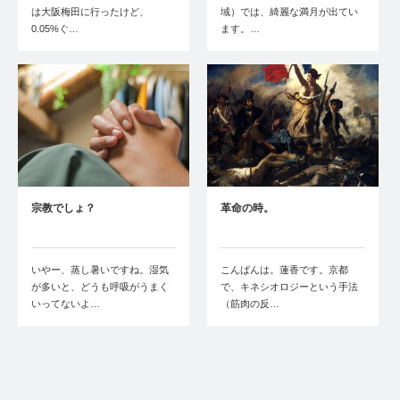
は大阪梅田に行ったけど、
域）では、綺麗な満月が出てい
0.05%ぐ…
ます。…
宗教でしょ？
革命の時。
いやー、蒸し暑いですね。湿気
こんばんは。蓮香です。京都
が多いと、どうも呼吸がうまく
で、キネシオロジーという手法
いってないよ…
（筋肉の反…