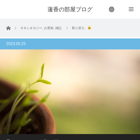
蓮香の部屋ブログ
menu
ホーム
キネシオロジー
,
占星術
,
雑記
取り戻そ。
2023.05.25