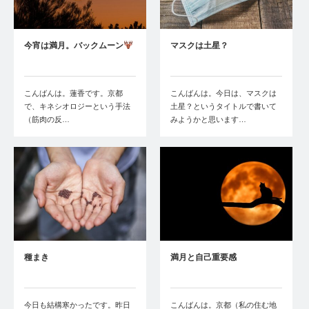
今宵は満月。バックムーン
マスクは土星？
こんばんは。蓮香です。京都
こんばんは。今日は、マスクは
で、キネシオロジーという手法
土星？というタイトルで書いて
（筋肉の反…
みようかと思います…
種まき
満月と自己重要感
今日も結構寒かったです。昨日
こんばんは。京都（私の住む地